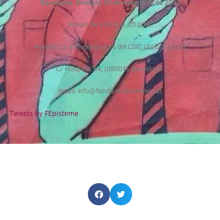
Barcelona, dissabte 26 de novembre de 2022
Horari: De 9:00 h. a 20:00 h.
Residència d’Investigadors del CSIC (Saló d’actes)
C/ Hospital, 64, (08001), Barcelona.
email: info@fundacioepisteme.cat
Tweets by FEpisteme