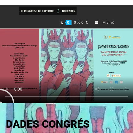
0
0,00
€
Menú
DADES CONGRÉS