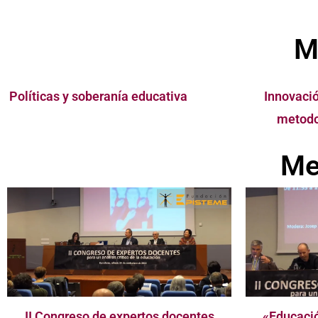
M
Políticas y soberanía educativa
Innovació
metodo
Me
II Congreso de expertos docentes
«Educació