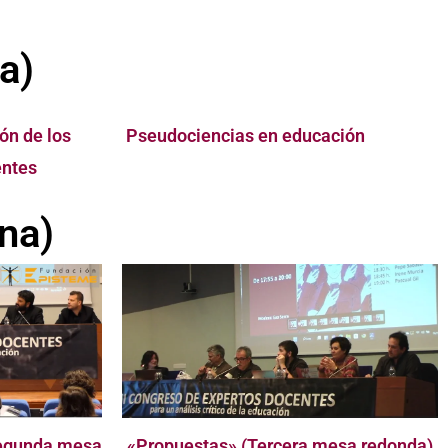
a)
ón de los
Pseudociencias en educación
entes
na)
Segunda mesa
«Propuestas» (Tercera mesa redonda)