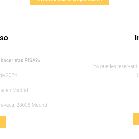
eso
I
acer tras PISA?»
Ya puedes reservar tu
 de 2024
ana en Madrid
 Aravaca, 28008 Madrid