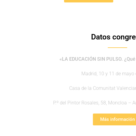
Datos congr
«LA EDUCACIÓN SIN PULSO. ¿Qué h
Madrid, 10 y 11 de mayo
Casa de la Comunitat Valenci
P.º del Pintor Rosales, 58, Moncloa –
Más información