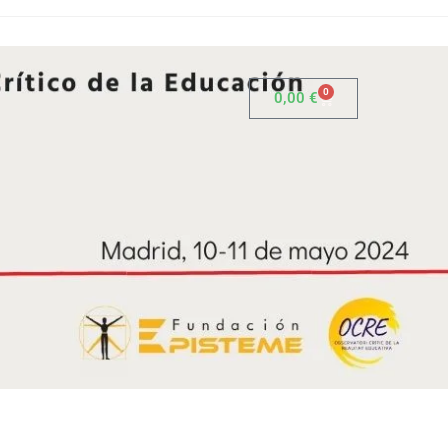
0
0,00
€