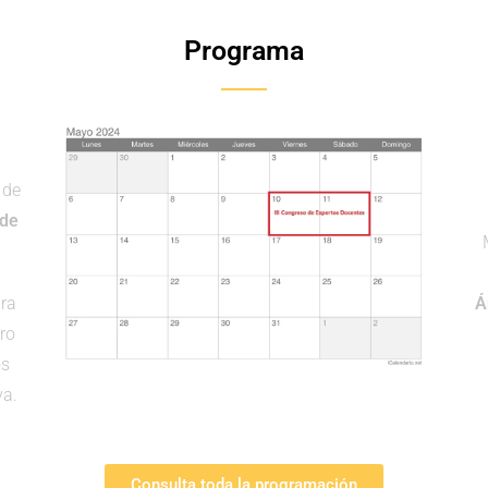
Programa
 de
 de
ara
Á
ro
os
va.
Consulta toda la programación