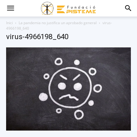
Inici
La pandemia no justifica un aprobado general
virus-
4966198_640
virus-4966198_640