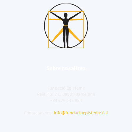
Sobre nosaltres
Fundació Episteme
Pelai 12, 7 E, 08001 Barcelona
+34 679 145 884
Contactar-nos:
info@fundacioepisteme.cat