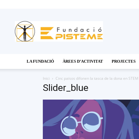
Fundació
Episteme
LA FUNDACIÓ
ÀREES D’ACTIVITAT
PROJECTES
Inici
Cinc països difonen la tasca de la dona en STEM
Slider_blue