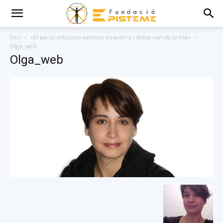
Inici
«El pacte educatiu existeix: esquerra i dreta van de la mà»
Olga_web
Olga_web