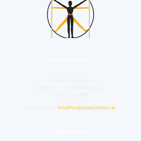
Sobre nosaltres
Fundació Episteme
Pelai 12, 7 E, 08001 Barcelona
+34 679 145 884
Contactar-nos:
info@fundacioepisteme.cat
Segueix-nos