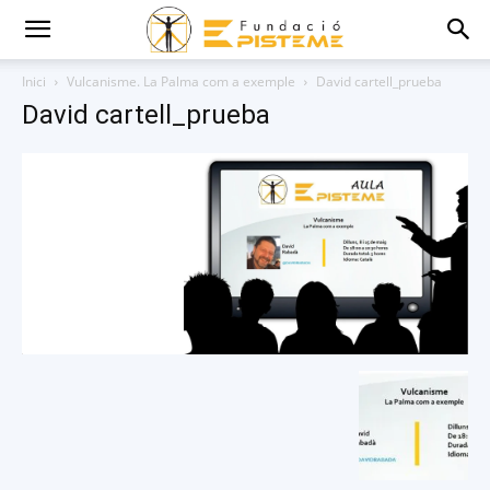
Inici
Vulcanisme. La Palma com a exemple
David cartell_prueba
David cartell_prueba