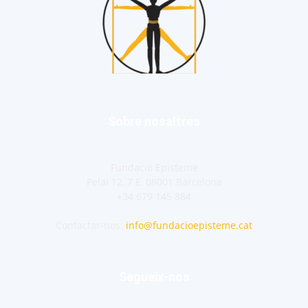
Sobre nosaltres
Fundació Episteme
Pelai 12, 7 E, 08001 Barcelona
+34 679 145 884
Contactar-nos:
info@fundacioepisteme.cat
Segueix-nos