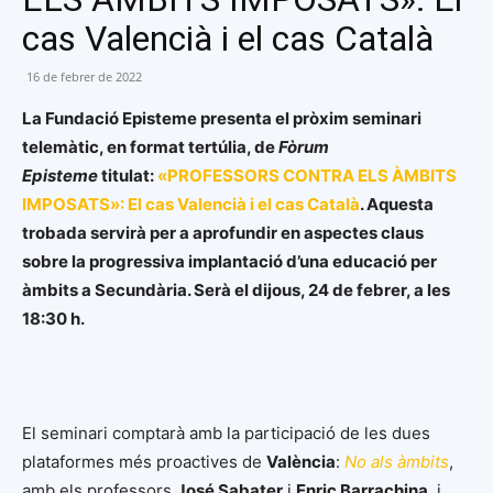
cas Valencià i el cas Català
16 de febrer de 2022
La Fundació Episteme presenta el pròxim seminari
telemàtic, en format tertúlia, de
Fòrum
Episteme
titulat:
«PROFESSORS CONTRA ELS ÀMBITS
IMPOSATS»: El cas Valencià i el cas Català
. Aquesta
trobada servirà per a aprofundir en aspectes claus
sobre la progressiva implantació d’una educació per
àmbits a Secundària. Serà el dijous, 24 de febrer, a les
18:30 h.
El seminari comptarà amb la participació de les dues
plataformes més proactives de
València
:
No als àmbits
,
amb els professors
José Sabater
i
Enric Barrachina
, i