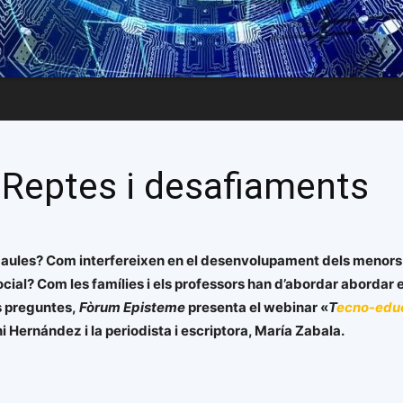
 Reptes i desafiaments
les aules? Com interfereixen en el desenvolupament dels menor
al? Com les famílies i els professors han d’abordar abordar e
s preguntes,
Fòrum Episteme
presenta el webinar «
T
ecno-educ
oni Hernández i la periodista i escriptora, María Zabala.