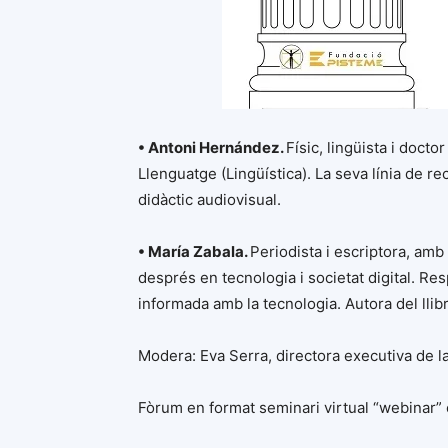
• Antoni Hernández.
Físic, lingüista i doct
Llenguatge (Lingüística). La seva línia de re
didàctic audiovisual.
• María Zabala.
Periodista i escriptora, am
després en tecnologia i societat digital. R
informada amb la tecnologia. Autora del llib
Modera: Eva Serra, directora executiva de l
Fòrum en format seminari virtual “webinar” 