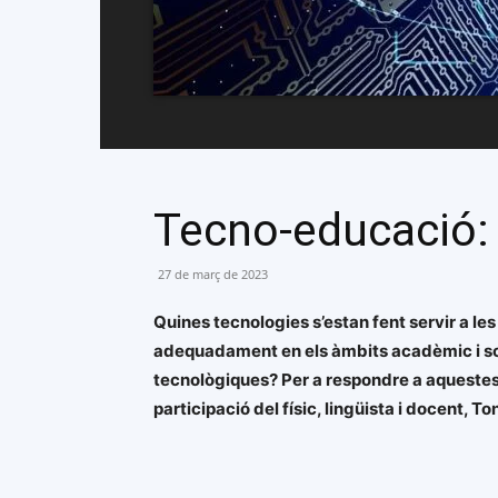
Tecno-educació:
27 de març de 2023
Quines tecnologies s’estan fent servir a 
adequadament en els àmbits acadèmic i soci
tecnològiques? Per a respondre a aqueste
participació del físic, lingüista i docent, T