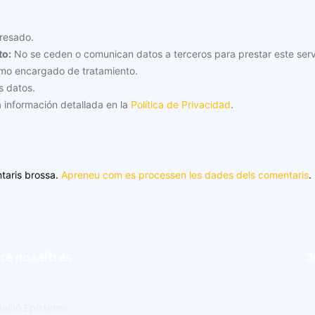
resado.
to:
No se ceden o comunican datos a terceros para prestar este servici
omo encargado de tratamiento.
s datos.
 información detallada en la
Política de Privacidad
.
ntaris brossa.
Apreneu com es processen les dades dels comentaris
.
re nosaltres
S
ació Episteme