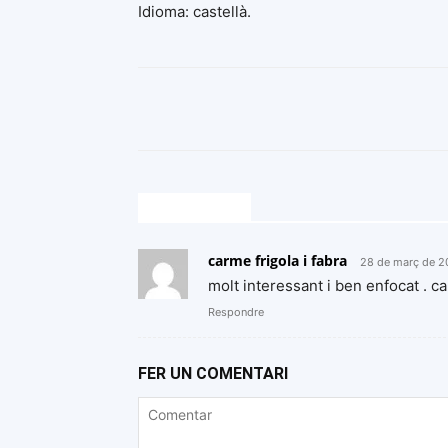
Idioma: castellà.
1 COMENTARI
carme frigola i fabra
28 de març de 2
molt interessant i ben enfocat . c
Respondre
FER UN COMENTARI