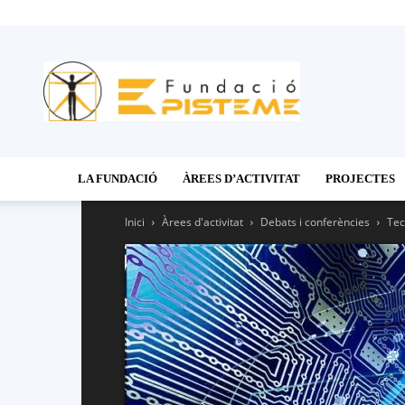
Fundació
Episteme
LA FUNDACIÓ
ÀREES D’ACTIVITAT
PROJECTES
Inici
Àrees d'activitat
Debats i conferències
Tec