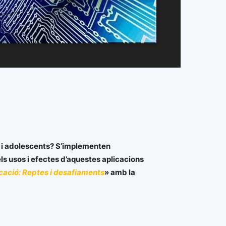
s i adolescents? S’implementen
ls usos i efectes d’aquestes aplicacions
ació: Reptes i desafiaments
» amb la