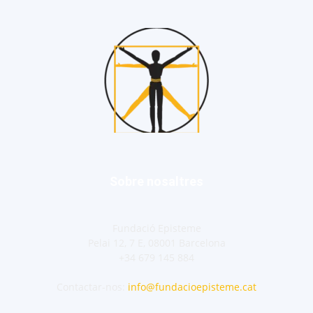
Sobre nosaltres
Fundació Episteme
Pelai 12, 7 E, 08001 Barcelona
+34 679 145 884
Contactar-nos:
info@fundacioepisteme.cat