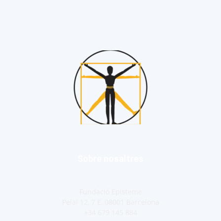
Sobre nosaltres
Fundació Episteme
Pelai 12, 7 E, 08001 Barcelona
+34 679 145 884