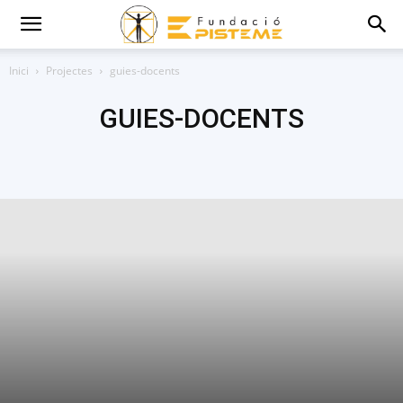
Inici
Projectes
guies-docents
GUIES-DOCENTS