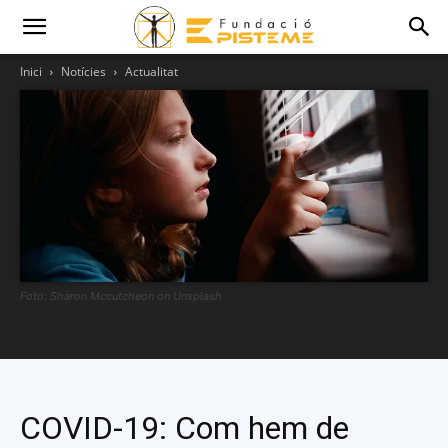
Inici
Notícies
Actualitat
Foto: Sharon Mccutcheon on Unsplash
COVID-19: Com hem de