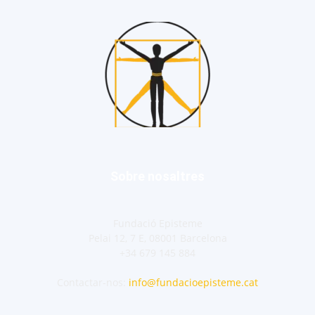
Sobre nosaltres
Fundació Episteme
Pelai 12, 7 E, 08001 Barcelona
+34 679 145 884
Contactar-nos:
info@fundacioepisteme.cat