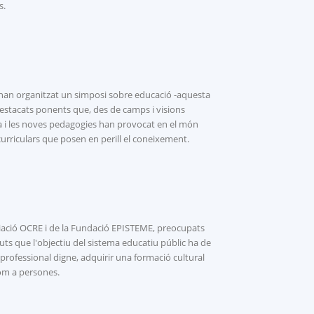
s.
e han organitzat un simposi sobre educació -aquesta
estacats ponents que, des de camps i visions
ta i les noves pedagogies han provocat en el món
 curriculars que posen en perill el coneixement.
ociació OCRE i de la Fundació EPISTEME, preocupats
ts que l'objectiu del sistema educatiu públic ha de
 professional digne, adquirir una formació cultural
com a persones.