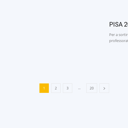
PISA 2
Per a sorti
professorat
...
1
2
3
20