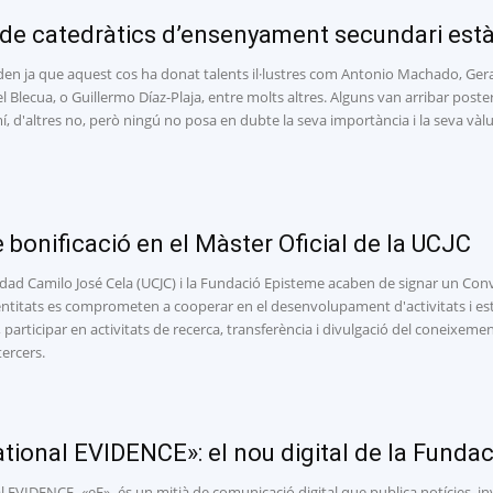
 de catedràtics d’ensenyament secundari està 
den ja que aquest cos ha donat talents il·lustres com Antonio Machado, Ger
 Blecua, o Guillermo Díaz-Plaja, entre molts altres. Alguns van arribar poste
, d'altres no, però ningú no posa en dubte la seva importància i la seva vàlua
 bonificació en el Màster Oficial de la UCJC
dad Camilo José Cela (UCJC) i la Fundació Episteme acaben de signar un Conve
titats es comprometen a cooperar en el desenvolupament d'activitats i estud
 participar en activitats de recerca, transferència i divulgació del coneixe
ercers.
tional EVIDENCE»: el nou digital de la Funda
 EVIDENCE -«eE»- és un mitjà de comunicació digital que publica notícies, inv