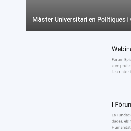
Màster Universitari en Polítiques
Webina
Fòrum Epist
com profess
l'escriptor
I Fòru
La Fundació
dades, els 
Humanitats