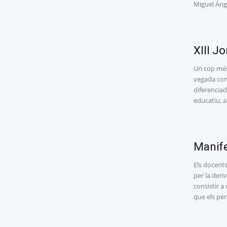
Miguel Ánge
XIII J
Un cop més,
vegada con
diferenciad
educatiu, a
Manife
Els docents
per la deri
consistir a
que els per