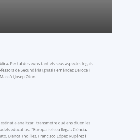
ca. Per tal de veure, tant els seus aspectes legals
rofessors de Secundària Ignasi Fernández Daroca i
 Massó i Josep Oton.
stinat a analitzar i transmetre què ens diuen les
dels educatius. “Europa i el seu llegat: Ciència,
o, Bianca Thoilliez, Francisco López Rupérez i