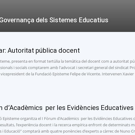
 i Governança dels Sistemes Educatius
r: Autoritat pública docent
eme, presenta en format tertúlia la temàtica del docent com a autoritat públi
ionals i socials comptarem amb l'advocat i secretari general del sindicat P
 i vicepresident de la Fundació Episteme Felipe de Vicente. Intervenen Xavier
m d’Acadèmics per les Evidències Educatives
 Episteme organitza el I Fòrum d’Acadèmics per les Evidències Educatives de
resultats, l’experiència docent i la recerca empírica enfront de determinats mo
 i Educació” comptarà amb quatre ponències d’experts a càrrec de Nuno Crat