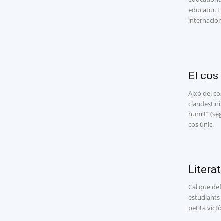
educatiu. E
internacion
El cos
Això del c
clandestini
humit” (seg
cos únic.
Litera
Cal que def
estudiants
petita vict