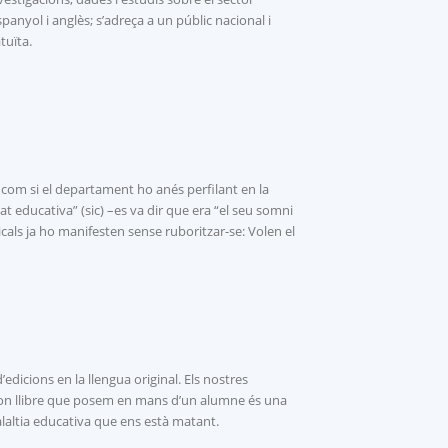
anyol i anglès; s’adreça a un públic nacional i
tuïta.
com si el departament ho anés perfilant en la
t educativa” (sic) –es va dir que era “el seu somni
icals ja ho manifesten sense ruboritzar-se: Volen el
edicions en la llengua original. Els nostres
 bon llibre que posem en mans d’un alumne és una
laltia educativa que ens està matant.