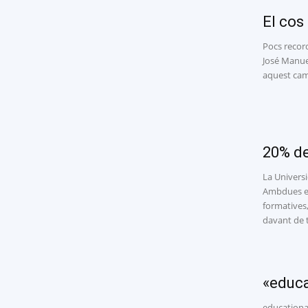
El cos
Pocs recor
José Manuel
aquest camí
20% de
La Universi
Ambdues en
formatives,
davant de t
«educa
educational