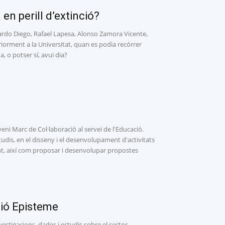
en perill d’extinció?
ardo Diego, Rafael Lapesa, Alonso Zamora Vicente,
riorment a la Universitat, quan es podia recórrer
, o potser sí, avui dia?
ni Marc de Col·laboració al servei de l'Educació.
is, en el disseny i el desenvolupament d'activitats
ment, així com proposar i desenvolupar propostes
ció Episteme
estigacions, dades i estudis sobre el sector