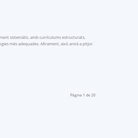
ament sistemàtic, amb currículums estructurats,
ologies més adequades. Altrament, això anirà a pitjor.
Pàgina 1 de 20