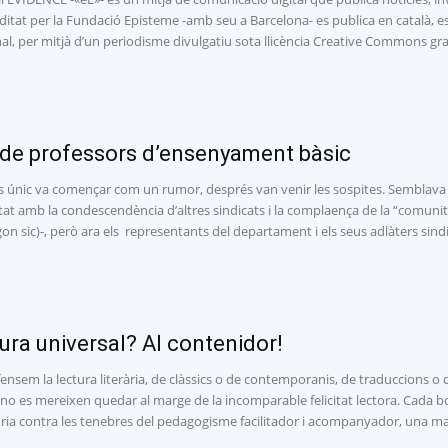
ditat per la Fundació Episteme -amb seu a Barcelona- es publica en català, esp
al, per mitjà d’un periodisme divulgatiu sota llicència Creative Commons gra
 de professors d’ensenyament bàsic
os únic va començar com un rumor, després van venir les sospites. Semblava 
tat amb la condescendència d’altres sindicats i la complaença de la “comunita
on sic)-, però ara els representants del departament i els seus adlàters sind
tura universal? Al contenidor!
ensem la lectura literària, de clàssics o de contemporanis, de traduccions o d’
 no es mereixen quedar al marge de la incomparable felicitat lectora. Cada
òria contra les tenebres del pedagogisme facilitador i acompanyador, una ma