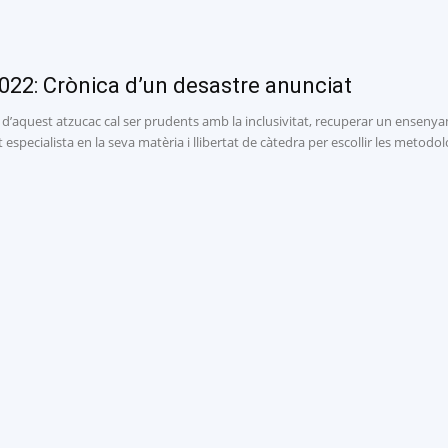
022: Crònica d’un desastre anunciat
r d’aquest atzucac cal ser prudents amb la inclusivitat, recuperar un enseny
 especialista en la seva matèria i llibertat de càtedra per escollir les metod