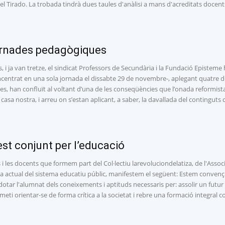
l Tirado. La trobada tindrà dues taules d'anàlisi a mans d'acreditats docent
ornades pedagògiques
 i ja van tretze, el sindicat Professors de Secundària i la Fundació Epistem
centrat en una sola jornada el dissabte 29 de novembre-, aplegant quatre d
es, han confluït al voltant d’una de les conseqüències que l’onada reformis
 casa nostra, i arreu on s’estan aplicant, a saber, la davallada del continguts
st conjunt per l’educació
 i les docents que formem part del Col·lectiu larevoluciondelatiza, de l'Ass
va actual del sistema educatiu públic, manifestem el següent: Estem convençu
 dotar l'alumnat dels coneixements i aptituds necessaris per: assolir un futur
meti orientar-se de forma crítica a la societat i rebre una formació integral 