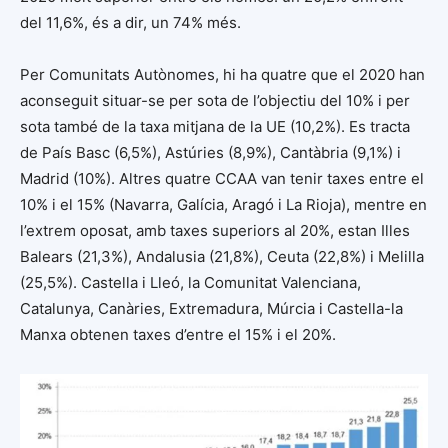
del 11,6%, és a dir, un 74% més.
Per Comunitats Autònomes, hi ha quatre que el 2020 han
aconseguit situar-se per sota de l’objectiu del 10% i per
sota també de la taxa mitjana de la UE (10,2%). Es tracta
de País Basc (6,5%), Astúries (8,9%), Cantàbria (9,1%) i
Madrid (10%). Altres quatre CCAA van tenir taxes entre el
10% i el 15% (Navarra, Galícia, Aragó i La Rioja), mentre en
l’extrem oposat, amb taxes superiors al 20%, estan Illes
Balears (21,3%), Andalusia (21,8%), Ceuta (22,8%) i Melilla
(25,5%). Castella i Lleó, la Comunitat Valenciana,
Catalunya, Canàries, Extremadura, Múrcia i Castella-la
Manxa obtenen taxes d’entre el 15% i el 20%.