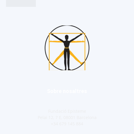
Sobre nosaltres
Fundació Episteme
Pelai 12, 7 E, 08001 Barcelona
+34 679 145 884