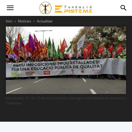
Inici
Notícies
Actualitat
Els passats, 15, 16 i 17 de març tenia lloc una vaga multitudinària de docents a
Catalunya