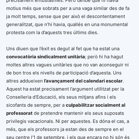
precisament entusiasmes. Però també que hi havia
motius més que sobrats per a una vaga similar des de fa
ja molt temps, sense que per això el descontentament
generalitzat, que n’hi havia, quallés en una monumental
protesta com la d’aquests tres últims dies.
Uns diuen que l’èxit es degut al fet que ha estat una
convocatòria sindicalment unitària
; però hi ha hagut
moltes altres vagues unitàries que no van aconseguir ni
de bon tros els nivells de participació d’aquesta. Uns
altres addueixen
l’avançament del calendari escolar
.
Aquest ha estat precisament l’argument utilitzat per la
Conselleria d’Educació, els seus mitjans afins i els
sicofants de sempre, per a
culpabilitzar socialment al
professorat
de pretendre mantenir els seus suposats
privilegis vacacionals. Ni per aquestes. Es dóna el cas, a
més, que els professors ja estan des de sempre en el
seu centre l’1 de setembre, i els que encara no hi són és