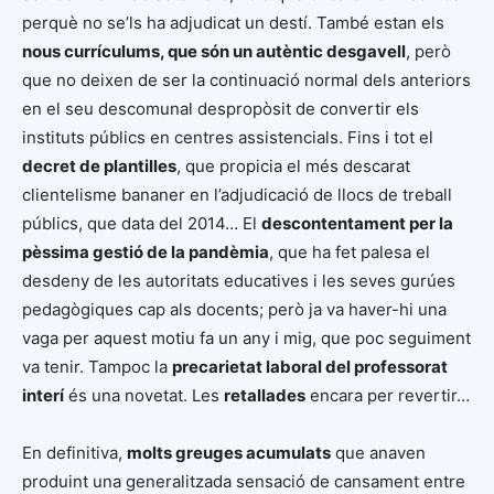
perquè no se’ls ha adjudicat un destí. També estan els
nous currículums, que són un autèntic desgavell
, però
que no deixen de ser la continuació normal dels anteriors
en el seu descomunal despropòsit de convertir els
instituts públics en centres assistencials. Fins i tot el
decret de plantilles
, que propicia el més descarat
clientelisme bananer en l’adjudicació de llocs de treball
públics, que data del 2014… El
descontentament per la
pèssima gestió de la pandèmia
, que ha fet palesa el
desdeny de les autoritats educatives i les seves gurúes
pedagògiques cap als docents; però ja va haver-hi una
vaga per aquest motiu fa un any i mig, que poc seguiment
va tenir. Tampoc la
precarietat laboral del professorat
interí
és una novetat. Les
retallades
encara per revertir…
En definitiva,
molts greuges acumulats
que anaven
produint una generalitzada sensació de cansament entre