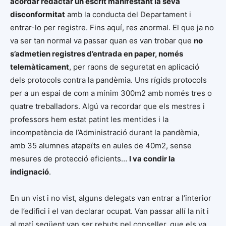
acordar redactar un escrit manifestant la seva
disconformitat
amb la conducta del Departament i
entrar-lo per registre. Fins aquí, res anormal. El que ja no
va ser tan normal va passar quan es van trobar que
no
s’admetien registres d’entrada en paper, només
telemàticament
, per raons de seguretat en aplicació
dels protocols contra la pandèmia. Uns rígids protocols
per a un espai de com a mínim 300m2 amb només tres o
quatre treballadors. Algú va recordar que els mestres i
professors hem estat patint les mentides i la
incompetència de l’Administració durant la pandèmia,
amb 35 alumnes atapeïts en aules de 40m2, sense
mesures de protecció eficients…
I va condir la
indignació
.
En un vist i no vist, alguns delegats van entrar a l’interior
de l’edifici i el van declarar ocupat. Van passar allí la nit i
al matí següent van ser rebuts pel conseller, que els va