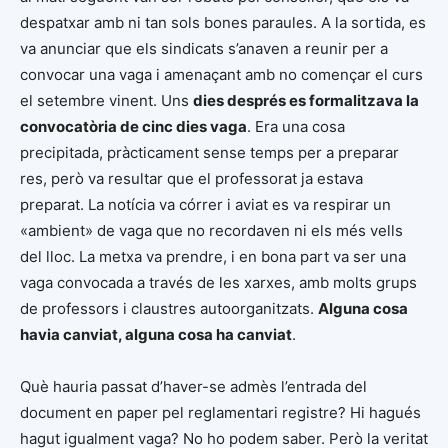
despatxar amb ni tan sols bones paraules. A la sortida, es
va anunciar que els sindicats s’anaven a reunir per a
convocar una vaga i amenaçant amb no començar el curs
el setembre vinent. Uns
dies després es formalitzava la
convocatòria de cinc dies vaga
. Era una cosa
precipitada, pràcticament sense temps per a preparar
res, però va resultar que el professorat ja estava
preparat. La notícia va córrer i aviat es va respirar un
«ambient» de vaga que no recordaven ni els més vells
del lloc. La metxa va prendre, i en bona part va ser una
vaga convocada a través de les xarxes, amb molts grups
de professors i claustres autoorganitzats.
Alguna cosa
havia canviat, alguna cosa ha canviat
.
Què hauria passat d’haver-se admès l’entrada del
document en paper pel reglamentari registre? Hi hagués
hagut igualment vaga? No ho podem saber. Però la veritat