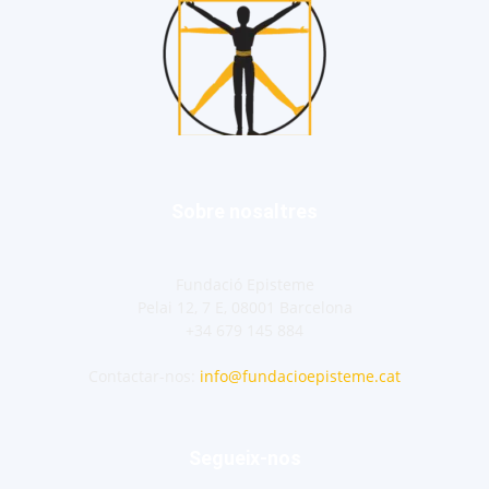
Sobre nosaltres
Fundació Episteme
Pelai 12, 7 E, 08001 Barcelona
+34 679 145 884
Contactar-nos:
info@fundacioepisteme.cat
Segueix-nos