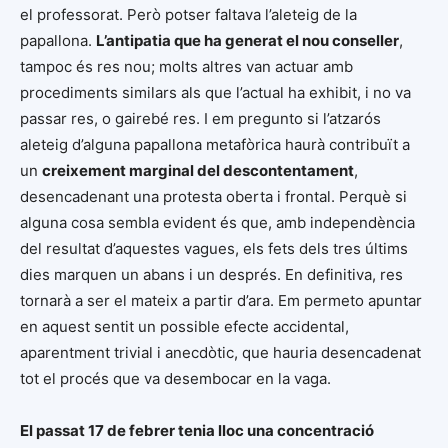
el professorat. Però potser faltava l’aleteig de la
papallona.
L’antipatia que ha generat el nou conseller
,
tampoc és res nou; molts altres van actuar amb
procediments similars als que l’actual ha exhibit, i no va
passar res, o gairebé res. I em pregunto si l’atzarós
aleteig d’alguna papallona metafòrica haurà contribuït a
un
creixement marginal del descontentament
,
desencadenant una protesta oberta i frontal. Perquè si
alguna cosa sembla evident és que, amb independència
del resultat d’aquestes vagues, els fets dels tres últims
dies marquen un abans i un després. En definitiva, res
tornarà a ser el mateix a partir d’ara. Em permeto apuntar
en aquest sentit un possible efecte accidental,
aparentment trivial i anecdòtic, que hauria desencadenat
tot el procés que va desembocar en la vaga.
El passat 17 de febrer tenia lloc una concentració