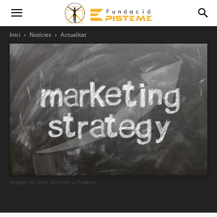
Inici
Notícies
Actualitat
Imatge de Gerd Altmann a Pixabay