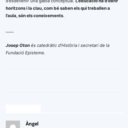
d’esdevenir una gàbia conceptual.
L’educació ha d’obrir
horitzons i la clau, com bé saben els qui treballen a
l’aula, són els coneixements
.
____
Josep Oton
és catedràtic d’Història i secretari de la
Fundació Episteme.
3 COMENTARIS
Àngel