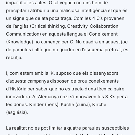
impartit a les aules. O tal vegada no ens hem de
precipitar i atribuir a una maliciosa intel·ligència el que és
un signe que delata poca traça. Com les 4 C’s provenen
de l’anglès (Critical thinking, Creativity, Collaboration,
Communication) en aquesta llengua el Coneixement
(Knowledge) no comença per C. No quadra en aquest joc
de paraules i allò que no quadra en l’esquema prefixat, es
rebutja.
I, com estem amb la K, suposo que els dissenyadors
d’aquesta campanya disposen de prou coneixements
d’Història per saber que no es tracta d’una tècnica gaire
innovadora. A l’Alemanya nazi s’imposaven les 3 K’s per a
les dones: Kinder (nens), Küche (cuina), Kirche
(església).
La realitat no es pot limitar a quatre paraules susceptibles