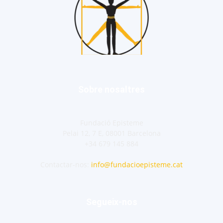
Sobre nosaltres
Fundació Episteme
Pelai 12, 7 E, 08001 Barcelona
+34 679 145 884
Contactar-nos:
info@fundacioepisteme.cat
Segueix-nos