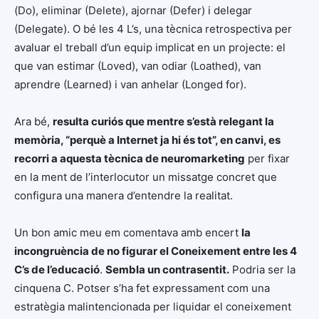
(Do), eliminar (Delete), ajornar (Defer) i delegar
(Delegate). O bé les 4 L’s, una tècnica retrospectiva per
avaluar el treball d’un equip implicat en un projecte: el
que van estimar (Loved), van odiar (Loathed), van
aprendre (Learned) i van anhelar (Longed for).
Ara bé,
resulta curiós que mentre s’està relegant la
memòria, “perquè a Internet ja hi és tot”, en canvi, es
recorri a aquesta tècnica de neuromarketing
per fixar
en la ment de l’interlocutor un missatge concret que
configura una manera d’entendre la realitat.
Un bon amic meu em comentava amb encert
la
incongruència de no figurar el Coneixement entre les 4
C’s de l’educació
.
Sembla un contrasentit.
Podria ser la
cinquena C. Potser s’ha fet expressament com una
estratègia malintencionada per liquidar el coneixement