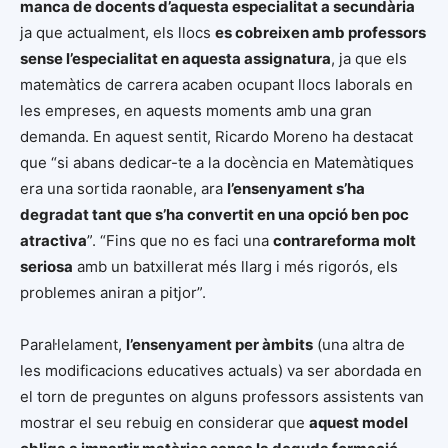
manca de docents d’aquesta especialitat a secundària
ja que actualment, els llocs
es cobreixen amb professors
sense l’especialitat en aquesta assignatura
, ja que els
matemàtics de carrera acaben ocupant llocs laborals en
les empreses, en aquests moments amb una gran
demanda. En aquest sentit, Ricardo Moreno ha destacat
que “si abans dedicar-te a la docència en Matemàtiques
era una sortida raonable, ara
l’ensenyament s’ha
degradat tant que s’ha convertit en una opció ben poc
atractiva
”. “Fins que no es faci una
contrareforma molt
seriosa
amb un batxillerat més llarg i més rigorós, els
problemes aniran a pitjor”.
Paral·lelament,
l’ensenyament per àmbits
(una altra de
les modificacions educatives actuals) va ser abordada en
el torn de preguntes on alguns professors assistents van
mostrar el seu rebuig en considerar que
aquest model