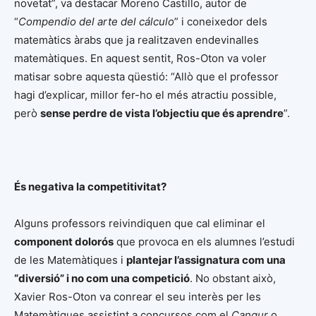
novetat”, va destacar Moreno Castillo, autor de
“
Compendio del arte del cálculo
” i coneixedor dels
matemàtics àrabs que ja realitzaven endevinalles
matemàtiques. En aquest sentit, Ros-Oton va voler
matisar sobre aquesta qüestió: “Allò que el professor
hagi d’explicar, millor fer-ho el més atractiu possible,
però
sense perdre de vista l’objectiu que és aprendre
”.
És negativa la competitivitat?
Alguns professors reivindiquen que cal eliminar el
component dolorós
que provoca en els alumnes l’estudi
de les Matemàtiques i
plantejar l’assignatura com una
“diversió” i no com una competició
. No obstant això,
Xavier Ros-Oton va conrear el seu interès per les
Matemàtiques assistint a concursos com el
Cangur
o