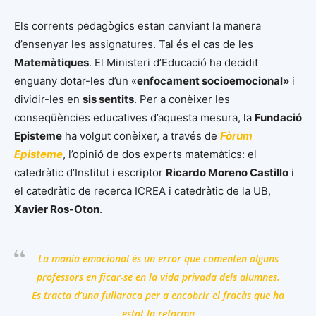
Els corrents pedagògics estan canviant la manera
d’ensenyar les assignatures. Tal és el cas de les
Matemàtiques
. El Ministeri d’Educació ha decidit
enguany dotar-les d’un «
enfocament socioemocional»
i
dividir-les en
sis sentits
. Per a conèixer les
conseqüències educatives d’aquesta mesura, la
Fundació
Episteme
ha volgut conèixer, a través de
Fòrum
Episteme
, l’opinió de dos experts matemàtics: el
catedràtic d’Institut i escriptor
Ricardo Moreno Castillo
i
el catedràtic de recerca ICREA i catedràtic de la UB,
Xavier Ros-Oton
.
La mania emocional és un error que comenten alguns
professors en ficar-se en la vida privada dels alumnes.
Es tracta d’una fullaraca per a encobrir el fracàs que ha
estat la reforma