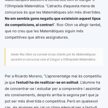
l’
Olimpíada Matemàtica
. “L’atractiu d’aquesta mena de
concursos és que les Matemàtiques són més divertides.
No em sembla gens negatiu que existeixin aquest tipus
de competicions, al contrari
”. Ros-Oton va afegir també,
que no creu que les Matemàtiques siguin més
competitives que altres assignatures.
Xavier Ros-Oton va conrear el seu interès per les Matemàtiques
assistint a concursos com el
Cangur
o l’
Olimpíada Matemàtica
Per a Ricardo Moreno, “L’aprenentatge mai és competitiu
ja que
l’estudi ha de realitzar-se en solitud
. L’alumne ha
de concentrar-se i estudiar per a comprendre i assimilar
els coneixements, després arriba la segona part que ja
pot ser més divertida o competitiva. Però en qualsevol
cas, als alumnes els cal un clima adequat per a l’estudi,