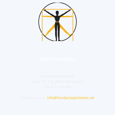
Sobre nosaltres
Fundació Episteme
Pelai 12, 7 E, 08001 Barcelona
+34 679 145 884
Contactar-nos:
info@fundacioepisteme.cat