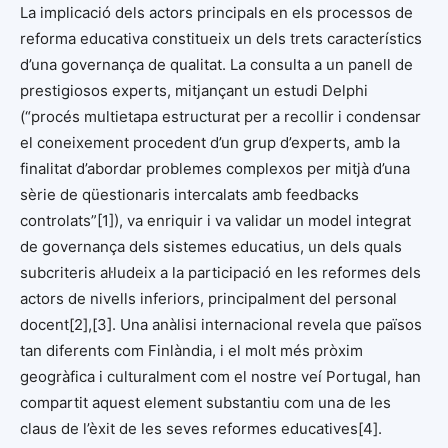
La implicació dels actors principals en els processos de
reforma educativa constitueix un dels trets característics
d’una governança de qualitat. La consulta a un panell de
prestigiosos experts, mitjançant un estudi Delphi
(“procés multietapa estructurat per a recollir i condensar
el coneixement procedent d’un grup d’experts, amb la
finalitat d’abordar problemes complexos per mitjà d’una
sèrie de qüestionaris intercalats amb feedbacks
controlats”[1]), va enriquir i va validar un model integrat
de governança dels sistemes educatius, un dels quals
subcriteris al·ludeix a la participació en les reformes dels
actors de nivells inferiors, principalment del personal
docent[2],[3]. Una anàlisi internacional revela que països
tan diferents com Finlàndia, i el molt més pròxim
geogràfica i culturalment com el nostre veí Portugal, han
compartit aquest element substantiu com una de les
claus de l’èxit de les seves reformes educatives[4].