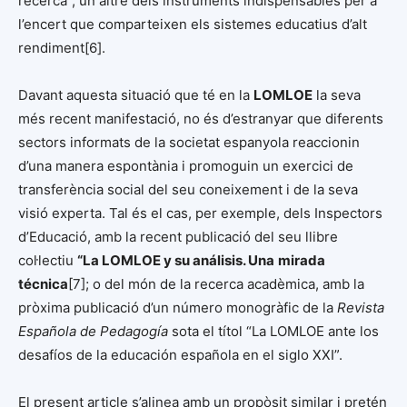
recerca”, un altre dels instruments indispensables per a
l’encert que comparteixen els sistemes educatius d’alt
rendiment[6].
Davant aquesta situació que té en la
LOMLOE
la seva
més recent manifestació, no és d’estranyar que diferents
sectors informats de la societat espanyola reaccionin
d’una manera espontània i promoguin un exercici de
transferència social del seu coneixement i de la seva
visió experta. Tal és el cas, per exemple, dels Inspectors
d’Educació, amb la recent publicació del seu llibre
col·lectiu
“La LOMLOE y su análisis. Una
mirada
técnica
[7]; o del món de la recerca acadèmica, amb la
pròxima publicació d’un número monogràfic de la
Revista
Española de Pedagogía
sota el títol “La LOMLOE ante los
desafíos de la educación española en el siglo XXI”.
El present article s’alinea amb un propòsit similar i pretén