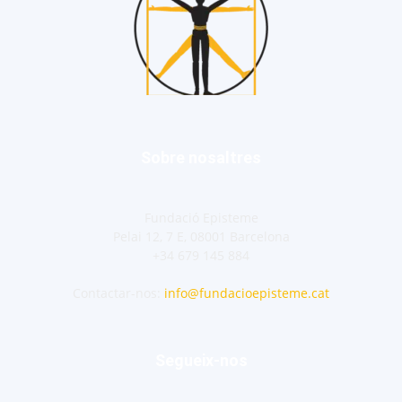
Sobre nosaltres
Fundació Episteme
Pelai 12, 7 E, 08001 Barcelona
+34 679 145 884
Contactar-nos:
info@fundacioepisteme.cat
Segueix-nos