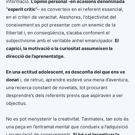
informació.
L’opinió personal -en ocasions denominada
“esperit crític”
– es converteix en el referent essencial,
en el criteri de veracitat. Aleshores, l’objectivitat del
coneixement es pot presentar com un enemic de la
llibertat i, en conseqüència, s’acaba confonent el
subjectivisme amb el veritable anhel emancipador.
El
caprici, la motivació o la curiositat assumeixen la
direcció de l’aprenentatge
.
En una actitud adolescent, es desconfia del que ens ve
donat
i, de retruc, aprendre esdevé una mena d’aventura,
una recerca constant de novetats, tot procurant
desprendre’s dels referents previs que aspiraven a ser
objectius.
No es pot menystenir la creativitat. Tanmateix, tan sols és
una peça en l’entramat mental que condueix a l’adquisició
i acumulació de coneixements.
Si bé cal incentivar la