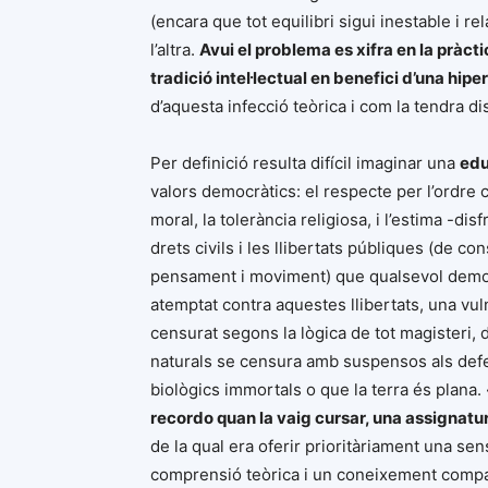
(encara que tot equilibri sigui inestable i rel
l’altra.
Avui el problema es xifra en la pràct
tradició intel·lectual en benefici d’una hi
d’aquesta infecció teòrica i com la tendra di
Per definició resulta difícil imaginar una
edu
valors democràtics: el respecte per l’ordre co
moral, la tolerància religiosa, i l’estima -d
drets civils i les llibertats públiques (de co
pensament i moviment) que qualsevol democrà
atemptat contra aquestes llibertats, una vu
censurat segons la lògica de tot magisteri,
naturals se censura amb suspensos als defe
biològics immortals o que la terra és plana. 
recordo quan la vaig cursar, una assignatu
de la qual era oferir prioritàriament una sen
comprensió teòrica i un coneixement compara