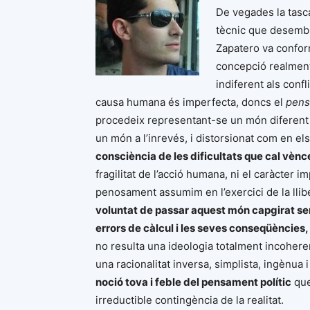
De vegades la tasca
tècnic que desembu
Zapatero va conform
concepció realment i
indiferent als confl
causa humana és imperfecta, doncs el
pens
procedeix representant-se un món diferent al
un món a l’inrevés, i distorsionat com en els
consciència de les dificultats que cal vènce
fragilitat de l’acció humana, ni el caràcter i
penosament assumim en l’exercici de la llib
voluntat de passar aquest món capgirat sen
errors de càlcul i les seves conseqüències,
no resulta una ideologia totalment incoheren
una racionalitat inversa, simplista, ingènua i 
noció tova i feble del pensament polític
que 
irreductible contingència de la realitat.