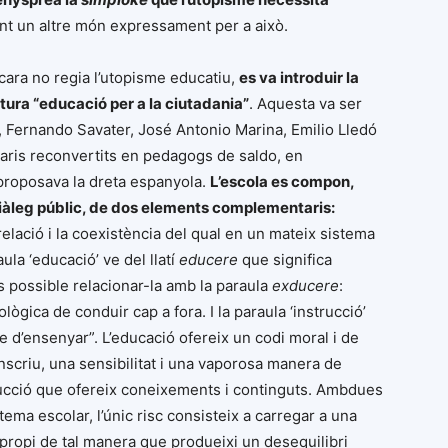
ant un altre món expressament per a això.
cara no regia l’utopisme educatiu,
es va introduir la
tura “educació per a la ciutadania”
. Aquesta va ser
t, Fernando Savater, José Antonio Marina, Emilio Lledó
naris reconvertits en pedagogs de saldo, en
 proposava la dreta espanyola.
L’escola es compon,
diàleg públic, de dos elements complementaris:
 relació i la coexistència del qual en un mateix sistema
la ‘educació’ ve del llatí
educere
que significa
s possible relacionar-la amb la paraula
exducere
:
ològica de conduir cap a fora. I la paraula ‘instrucció’
cte d’ensenyar”. L’educació ofereix un codi moral i de
inscriu, una sensibilitat i una vaporosa manera de
trucció que ofereix coneixements i continguts. Ambdues
ema escolar, l’únic risc consisteix a carregar a una
impropi de tal manera que produeixi un desequilibri