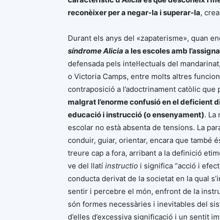
reconèixer per a negar-la i superar-la
, cre
Durant els anys del «zapaterisme», quan en
síndrome Alicia
a les escoles amb l’assigna
defensada pels intel·lectuals del mandarina
o Victoria Camps, entre molts altres funcio
contraposició a l’adoctrinament catòlic que
malgrat l’enorme confusió en el deficient 
educació i instrucció (o ensenyament)
. La
escolar no està absenta de tensions. La parau
conduir, guiar, orientar, encara que també é
treure cap a fora, arribant a la definició etim
ve del llatí
instructio
i significa “acció i efe
conducta derivat de la societat en la qual s’
sentir i percebre el món, enfront de la ins
són formes necessàries i inevitables del sist
d’elles d’excessiva significació i un sentit 