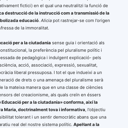
ativament fictici) en el qual una neutralitzi la funció de
ica destrucció de la instrucció com a transmissió de la
perbolizada educació
.
Alicia
pot rastrejar-se com l’origen
sfressa de la immoralitat.
cació per a la ciutadania
sense guia i orientació als
nstitucional, la preferència pel pluralisme polític i
isfressada de pedagògica i indulgent explicació- pels
nsciència, acció, associació, expressió, sexualitat,
cia liberal pressuposa. I tot el que indueixi a un
lneració de drets o una amenaça del pluralisme serà
 de la mateixa manera que en una classe de ciències
nsors del creacionisme, als quals creïn en éssers
«
Educació per a la ciutadania» conforma, així la
ra Maria, doctrinalment tova i informativa
, l’objectiu
sibilitat tolerant i un sentir democràtic abans que una
tiu real del nostre sistema polític.
Apel·lant a la