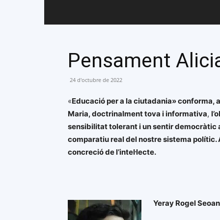
Pensament Alicia
24 d'octubre de 2022
«
Educació per a la ciutadania» conforma, ai
Maria, doctrinalment tova i informativa
,
l’
sensibilitat tolerant i un sentir democràt
comparatiu real del nostre sistema polític. 
concreció de l’intel·lecte.
Yeray
Rogel Seoa