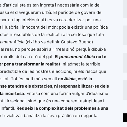
 d’articulista és tan ingrata i necessària com la del
ssa el clavegueram urbà. El període de govern de
ar un tap intel·lectual i es va caracteritzar per una
l·lusòria i innocent del món: podia existir una política
ictes irresolubles de la realitat i a la certesa que tota
ament Alicia
(així ho va definir Gustavo Bueno)
 real, no perquè aspiri a l’irreal sinó perquè dibuixa
 miralls del carreró del gat.
El
pensament Alicia
no té
r per a transformar la realitat
, ni admet la terrible
mpredictible de les nostres eleccions, ni els riscos que
ertat. Tot és molt més senzill
en
Alicia
, es té la
se atendre els obstacles, ni responsabilitzar-se dels
 la incertesa
. Entesa com una forma vulgar d’idealisme
t i irracional, sinó que és una coherent estupidesa i
infantil.
Redueix la complexitat dels problemes a una
trivialitza i banalitza la seva pràctica en negar la