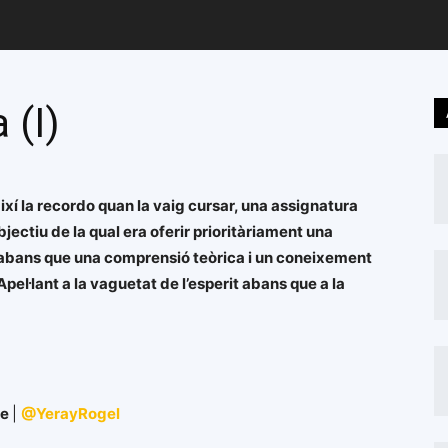
 (I)
xí la recordo quan la vaig cursar, una assignatura
objectiu de la qual era oferir prioritàriament una
ic abans que una comprensió teòrica i un coneixement
Apel·lant a la vaguetat de l’esperit abans que a la
ne
|
@YerayRogel