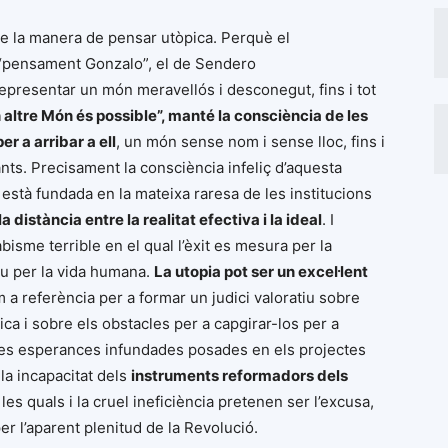
e la manera de pensar utòpica. Perquè el
 “pensament Gonzalo”, el de Sendero
presentar un món meravellós i desconegut, fins i tot
 altre Món és possible”, manté la consciència de les
r a arribar a ell
, un món sense nom i sense lloc, fins i
nts. Precisament la consciència infeliç d’aquesta
n està fundada en la mateixa raresa de les institucions
 distància entre la realitat efectiva i la ideal
. I
bisme terrible en el qual l’èxit es mesura per la
eu per la vida humana.
La utopia pot ser un excel·lent
com a referència per a formar un judici valoratiu sobre
tica i sobre els obstacles per a capgirar-los per a
des esperances infundades posades en els projectes
 la incapacitat dels
instruments reformadors dels
les quals i la cruel ineficiència pretenen ser l’excusa,
per l’aparent plenitud de la Revolució.