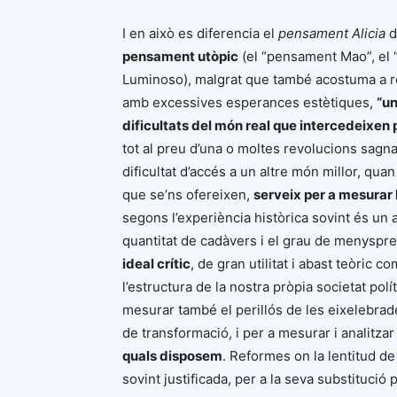
I en això es diferencia el
pensament Alicia
d
pensament utòpic
(el “pensament Mao”, el
Luminoso), malgrat que també acostuma a re
amb excessives esperances estètiques,
“un
dificultats del món real que intercedeixen pe
tot al preu d’una o moltes revolucions sagna
dificultat d’accés a un altre món millor, qua
que se’ns ofereixen,
serveix per a mesurar la
segons l’experiència històrica sovint és un a
quantitat de cadàvers i el grau de menyspr
ideal crític
, de gran utilitat i abast teòric 
l’estructura de la nostra pròpia societat polí
mesurar també el perillós de les eixelebra
de transformació, i per a mesurar i analitzar
quals disposem
. Reformes on la lentitud de 
sovint justificada, per a la seva substitució 