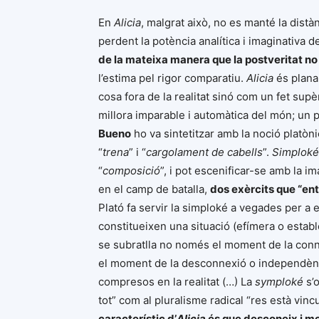
En
Alicia
, malgrat això, no es manté la distàn
perdent la potència analítica i imaginativa d
de la mateixa manera que la postveritat no 
l’estima pel rigor comparatiu.
Alicia
és plana 
cosa fora de la realitat sinó com un fet supèr
millora imparable i automàtica del món; un 
Bueno
ho va sintetitzar amb la noció platòn
“
trena
” i “
cargolament de cabells
”.
Simploké
“
composició
”, i pot escenificar-se amb la 
en el camp de batalla,
dos exèrcits que “en
Plató fa servir la simploké a vegades per a 
constitueixen una situació (efímera o estable
se subratlla no només el moment de la conn
el moment de la desconnexió o independènc
compresos en la realitat (…) La
symploké
s’o
tot” com al pluralisme radical “res està vin
característic d’
Alicia
és que desconeix i m