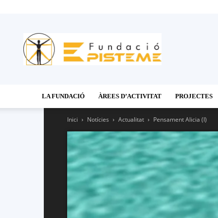
Fundació
Episteme
LA FUNDACIÓ
ÀREES D’ACTIVITAT
PROJECTES
Inici
Notícies
Actualitat
Pensament Alicia (I)