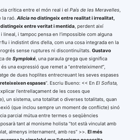
cia crítica entre el món real i el
País de les Meravelles
,
e la raó.
Alicia
no distingeix entre realitat i irrealitat,
distingeix entre veritat i mentida
, perdent així
i lineal, i tampoc pensa en l’impossible com alguna
flu i indistint dins d’ella, com una cosa integrada en la
progrés sense ruptures ni discontinuïtats.
Gustavo
ica de
Symploké
, una paraula grega que significa
és una expressió que remet a “
entreteiximent
”,
imatge de dues hoplites entrecreuant les seves espases
treteixeixen espases
”. Escriu Bueno: << En
El Sofista,
explicar l’entrellaçament de les coses que
), un sistema, una totalitat o diverses totalitats, quan
exió (que inclou sempre un moment de conflicte) sinó
ia parcial mútua entre termes o seqüències
posarà tant al monisme holista “tot està vinculat amb
culat, almenys internament, amb res” >>.
El més
enysprea la
simploké
que l’utopisme necessita