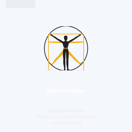
Sobre nosaltres
Fundació Episteme
Pelai 12, 7 E, 08001 Barcelona
+34 679 145 884