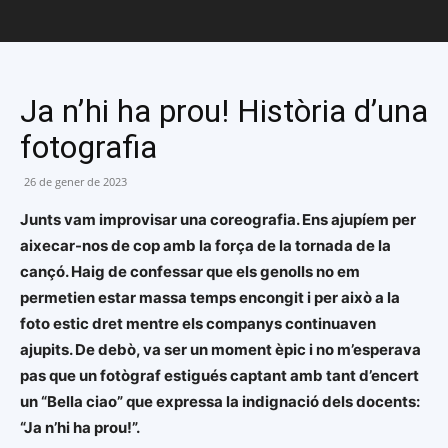
Ja n’hi ha prou! Història d’una
fotografia
26 de gener de 2023
Junts vam improvisar una coreografia. Ens ajupíem per
aixecar-nos de cop amb la força de la tornada de la
cançó. Haig de confessar que els genolls no em
permetien estar massa temps encongit i per això a la
foto estic dret mentre els companys continuaven
ajupits. De debò, va ser un moment èpic i no m’esperava
pas que un fotògraf estigués captant amb tant d’encert
un “Bella ciao” que expressa la indignació dels docents:
“Ja n’hi ha prou!”.