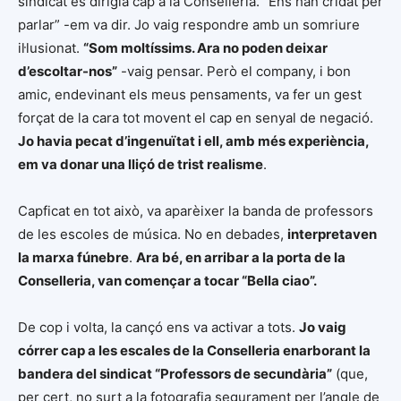
sindicat es dirigia cap a la Conselleria. “Ens han cridat per
parlar” -em va dir. Jo vaig respondre amb un somriure
il·lusionat.
“Som moltíssims. Ara no poden deixar
d’escoltar-nos”
-vaig pensar. Però el company, i bon
amic, endevinant els meus pensaments, va fer un gest
forçat de la cara tot movent el cap en senyal de negació.
Jo havia pecat d’ingenuïtat i ell, amb més experiència,
em va donar una lliçó de trist realisme
.
Capficat en tot això, va aparèixer la banda de professors
de les escoles de música. No en debades,
interpretaven
la marxa fúnebre
.
Ara bé, en arribar a la porta de la
Conselleria, van començar a tocar “Bella ciao”.
De cop i volta, la cançó ens va activar a tots.
Jo vaig
córrer cap a les escales de la Conselleria enarborant la
bandera del sindicat “Professors de secundària”
(que,
per cert, no surt a la fotografia segurament per l’angle de