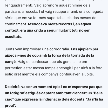
l’enquadrament). Vaig aprendre aquest himne dels
partisans a l’escola. I el vaig recuperar amb una coneguda
sèrie que em va fer més suportable els dos mesos de
confinament.
M’evocava molts records i, en aquell
context, era una crida a seguir lluitant tot i no ser
escoltats
.
Junts vam improvisar una coreografia.
Ens ajupíem per
aixecar-nos de cop amb la força de la tornada de la
cançó
. Haig de confessar que els genolls no em
permetien estar massa temps encongit i per això a la foto
estic dret mentre els companys continuaven ajupits.
De debò, va ser un moment èpic i no m’esperava pas que
un fotògraf estigués captant amb tant d’encert un “Bella
ciao” que expressa la indignació dels docents: “Ja n’hi ha
prou!”.