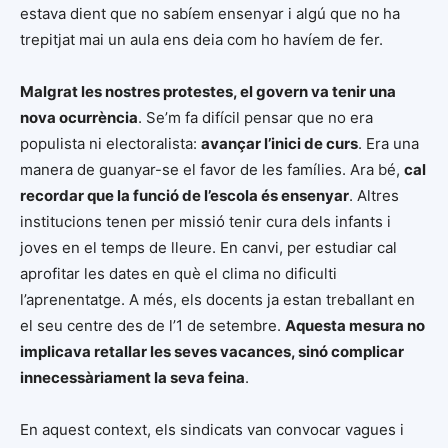
estava dient que no sabíem ensenyar i algú que no ha
trepitjat mai un aula ens deia com ho havíem de fer.
Malgrat les nostres protestes, el govern va tenir una
nova ocurrència
. Se’m fa difícil pensar que no era
populista ni electoralista:
avançar l’inici de curs
. Era una
manera de guanyar-se el favor de les famílies. Ara bé,
cal
recordar que la funció de l’escola és ensenyar
. Altres
institucions tenen per missió tenir cura dels infants i
joves en el temps de lleure. En canvi, per estudiar cal
aprofitar les dates en què el clima no dificulti
l’aprenentatge. A més, els docents ja estan treballant en
el seu centre des de l’1 de setembre.
Aquesta mesura no
implicava retallar les seves vacances, sinó complicar
innecessàriament la seva feina
.
En aquest context, els sindicats van convocar vagues i