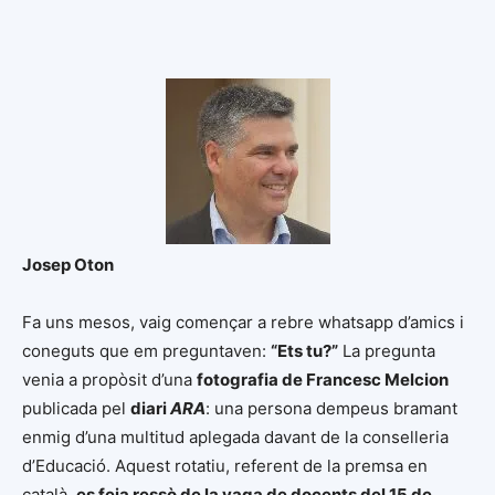
Josep Oton
Fa uns mesos, vaig començar a rebre whatsapp d’amics i
coneguts que em preguntaven:
“Ets tu?”
La pregunta
venia a propòsit d’una
fotografia de Francesc Melcion
publicada pel
diari
ARA
: una persona dempeus bramant
enmig d’una multitud aplegada davant de la conselleria
d’Educació. Aquest rotatiu, referent de la premsa en
català,
es feia ressò de la vaga de docents del 15 de