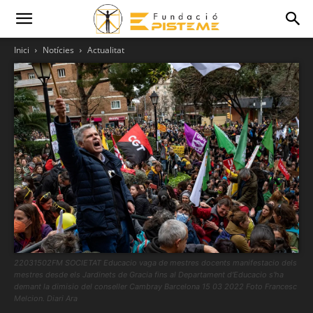
Inici
Notícies
Actualitat
22031502FM SOCIETAT Educacio vaga de mestres docents manifestacio dels
mestres desde els Jardinets de Gracia fins al Departament d'Educacio s'ha
demant la dimisio del conseller Cambray Barcelona 15 03 2022 Foto Francesc
Melcion. Diari Ara