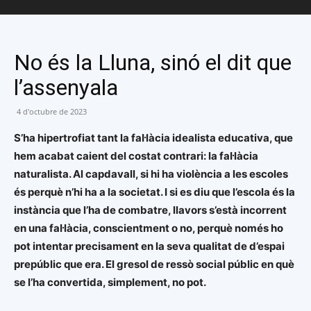
No és la Lluna, sinó el dit que
l’assenyala
4 d'octubre de 2023
S’ha hipertrofiat tant la fal·làcia idealista educativa, que
hem acabat caient del costat contrari: la fal·làcia
naturalista. Al capdavall, si hi ha violència a les escoles
és perquè n’hi ha a la societat. I si es diu que l’escola és la
instància que l’ha de combatre, llavors s’està incorrent
en una fal·làcia, conscientment o no, perquè només ho
pot intentar precisament en la seva qualitat de d’espai
prepúblic que era. El gresol de ressò social públic en què
se l’ha convertida, simplement, no pot.