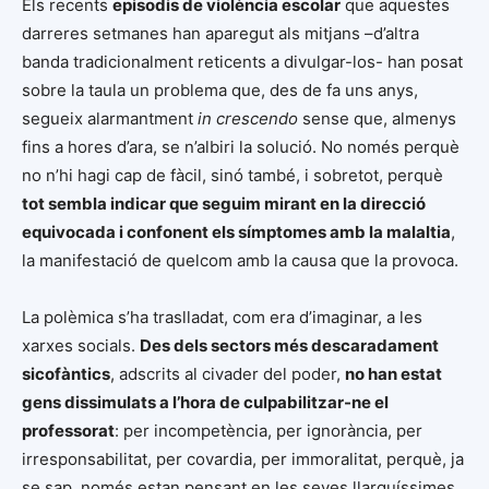
Els recents
episodis de violència escolar
que aquestes
darreres setmanes han aparegut als mitjans –d’altra
banda tradicionalment reticents a divulgar-los- han posat
sobre la taula un problema que, des de fa uns anys,
segueix alarmantment
in crescendo
sense que, almenys
fins a hores d’ara, se n’albiri la solució. No només perquè
no n’hi hagi cap de fàcil, sinó també, i sobretot, perquè
tot sembla indicar que seguim mirant en la direcció
equivocada i confonent els símptomes amb la malaltia
,
la manifestació de quelcom amb la causa que la provoca.
La polèmica s’ha traslladat, com era d’imaginar, a les
xarxes socials.
Des dels sectors més descaradament
sicofàntics
, adscrits al civader del poder,
no han estat
gens dissimulats a l’hora de culpabilitzar-ne el
professorat
: per incompetència, per ignorància, per
irresponsabilitat, per covardia, per immoralitat, perquè, ja
se sap, només estan pensant en les seves llarguíssimes