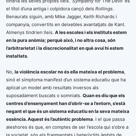
tindria les seves pròpies lleis. ‘
Sympathy for The Devil’
és
el títol d’una antiga i colpidora cançó dels
Rollings
.
Benaurats siguin, amb Mike Jagger, Keith Richards i
companyia, convertits en deixebles avantatjats de Kant.
Almenys tindrien lleis.
A les escoles i els instituts estem
en la pura anòmia; perquè això, i no altra cosa, són
l’arbitrarietat i la discrecionalitat en què avui hi estem
instal·lats
.
No,
la violència escolar no és ella mateixa el problema
,
sinó el símptoma manifest d’un sistema educatiu que ha
aplicat un model amb resultats inversos als
suposadament buscats o somniats.
Quan es diu que els
centres d’ensenyament han d’obrir-se a l’entorn, s’està
negant el que és un sistema educatiu en la seva mateixa
essència. Aquest és l’autèntic problema
. I el que passa
aleshores és que, en comptes de ser l’escola qui s’obre a
la societat, són els fragmentats i heteròclits àmbits de