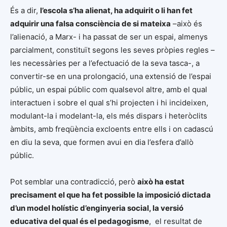
És a dir,
l’escola s’ha alienat, ha adquirit o li han fet
adquirir una falsa consciència de si mateixa
–això és
l’alienació, a Marx- i ha passat de ser un espai, almenys
parcialment, constituït segons les seves pròpies regles –
les necessàries per a l’efectuació de la seva tasca-, a
convertir-se en una prolongació, una extensió de l’espai
públic, un espai públic com qualsevol altre, amb el qual
interactuen i sobre el qual s’hi projecten i hi incideixen,
modulant-la i modelant-la, els més dispars i heteròclits
àmbits, amb freqüència excloents entre ells i on cadascú
en diu la seva, que formen avui en dia l’esfera d’allò
públic.
Pot semblar una contradicció, però
això ha estat
precisament el que ha fet possible la imposició dictada
d’un model holístic d’enginyeria social, la versió
educativa del qual és el pedagogisme
, el resultat de