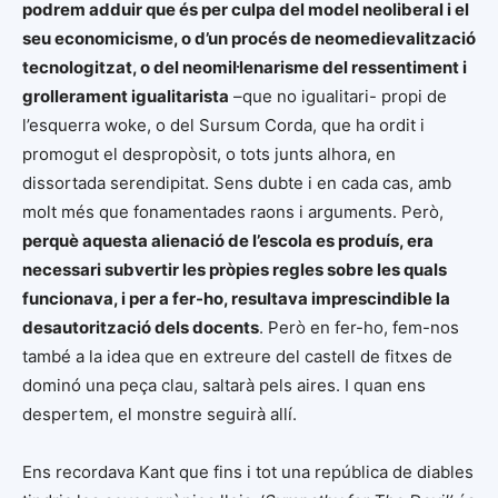
podrem adduir que és per culpa del model neoliberal i el
seu economicisme, o d’un procés de neomedievalització
tecnologitzat, o del neomil·lenarisme del ressentiment i
grollerament igualitarista
–que no igualitari- propi de
l’esquerra woke, o del Sursum Corda, que ha ordit i
promogut el despropòsit, o tots junts alhora, en
dissortada serendipitat. Sens dubte i en cada cas, amb
molt més que fonamentades raons i arguments. Però,
perquè aquesta alienació de l’escola es produís, era
necessari subvertir les pròpies regles sobre les quals
funcionava, i per a fer-ho, resultava imprescindible la
desautorització dels docents
. Però en fer-ho, fem-nos
també a la idea que en extreure del castell de fitxes de
dominó una peça clau, saltarà pels aires. I quan ens
despertem, el monstre seguirà allí.
Ens recordava Kant que fins i tot una república de diables