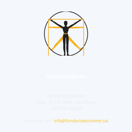
Sobre nosaltres
Fundació Episteme
Pelai 12, 7 E, 08001 Barcelona
+34 679 145 884
Contactar-nos:
info@fundacioepisteme.cat