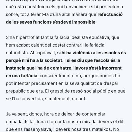
què està constituïda els qui l’envaeixen i s’hi projecten a
sobre, tot alterant-la d’una aital manera que
l’efectuació
de les seves funcions s’esdevé impossible
.
S’ha hipertrofiat tant la fal·làcia idealista educativa, que
hem acabat caient del costat contrari: la fal·làcia
naturalista. Al capdavall,
si hi ha violència a les escoles és
perquè n’hi ha a la societat
. I
si es diu que l’escola és la
instància que l’ha de combatre, llavors s’està incorrent
en una fal·làcia
, conscientment o no, perquè només ho
pot intentar precisament en la seva qualitat de d’espai
prepúblic que era. El gresol de ressò social públic en què
se l’ha convertida, simplement, no pot.
Ja va sent, doncs, hora de deixar de contemplar
embadalits la Lluna i tornar la nostra mirada devers el dit
que ens l’assenyalava, i devers nosaltres mateixos. No