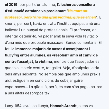
el 2015
, per part d’un alumne,
l’aleshores consellera
d’educació catalana va proclamar: “
Ha mort un
professor, però hi ha una gran víctima, que és el nen
”
. El
«nen», per cert, havia entrat a l’institut equipat amb una
ballesta i un punyal de professionals. El professor, en
intentar detenir-lo, va pagar amb la seva vida l’evitació
d’una més que probable massacre. Sense comentaris. El
fet:
la immensa majoria de casos d’assetjament i
bullying
entre alumnes, es «resolen» amb el canvi de
centre l’assetjat, la víctima
, mentre que l’assetjador es
queda al mateix centre, tot gallet. Vaja, d’antipsiquiatria
dels anys seixanta. No sembla pas que amb unes praxis
així, estiguem en condicions de cobejar gaire
esperances… La qüestió, però, és com s’ha pogut arribar
a uns aitals despropòsits?
L’any1954, avui tan llunyà,
Hannah Arendt
ja ens va