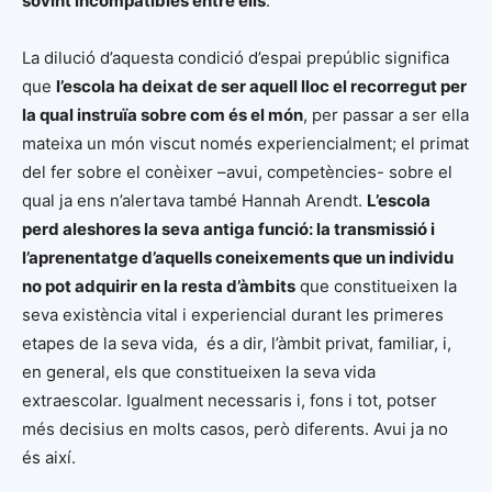
sovint incompatibles entre ells
.
La dilució d’aquesta condició d’espai prepúblic significa
que
l’escola ha deixat de ser aquell lloc el recorregut per
la qual instruïa sobre com és el món
, per passar a ser ella
mateixa un món viscut només experiencialment; el primat
del fer sobre el conèixer –avui, competències- sobre el
qual ja ens n’alertava també Hannah Arendt.
L’escola
perd aleshores la seva antiga funció: la transmissió i
l’aprenentatge d’aquells coneixements que un individu
no pot adquirir en la resta d’àmbits
que constitueixen la
seva existència vital i experiencial durant les primeres
etapes de la seva vida, és a dir, l’àmbit privat, familiar, i,
en general, els que constitueixen la seva vida
extraescolar. Igualment necessaris i, fons i tot, potser
més decisius en molts casos, però diferents. Avui ja no
és així.