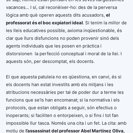
vacances… I sí, cal reconèixer-ho: des de la perversa
lògica amb què operen aquests dits acusadors,
el
professorat és el boc expiatori ideal
. Si tenim la millor de
les lleis educatives possible, axioma inqüestionable, és
clar que llurs disfuncions no poden provenir sinó dels
agents individuals que les posen en pràctica i
distorsionen la perfecció conceptual i moral de la llei. I
aquests són, per descomptat, els docents.
El que aquesta patuleia no es qüestiona, en canvi, és si
els docents han estat investits amb els mitjans i les
atribucions necessàries per tal de poder dur a terme les
funcions que se’ls han encomanat; si la normativa i els
protocols, que estan obligats a seguir, són efectius o
inoperants; si faciliten o entorpeixen, o si fins i tot fan
impossible llur tasca. Només una cita i un fet. La cita: amb
motiu de
l’assassinat del professor Abel Martínez Oliva,